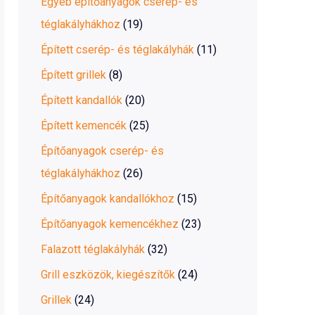
Egyéb építőanyagok cserép- és
téglakályhákhoz
(19)
Épített cserép- és téglakályhák
(11)
Épített grillek
(8)
Épített kandallók
(20)
Épített kemencék
(25)
Építőanyagok cserép- és
téglakályhákhoz
(26)
Építőanyagok kandallókhoz
(15)
Építőanyagok kemencékhez
(23)
Falazott téglakályhák
(32)
Grill eszközök, kiegészítők
(24)
Grillek
(24)