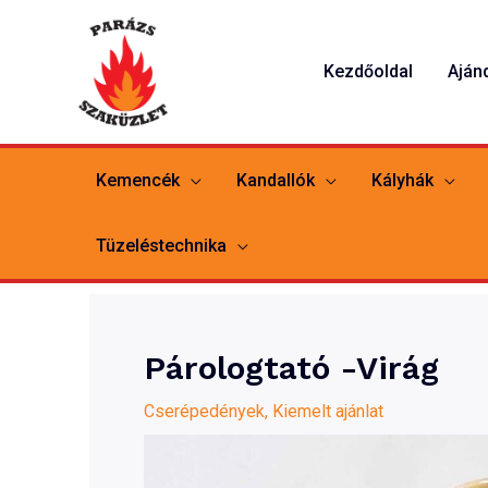
Skip
to
Kezdőoldal
Aján
content
Kemencék
Kandallók
Kályhák
Tüzeléstechnika
Párologtató -Virág
Cserépedények
,
Kiemelt ajánlat