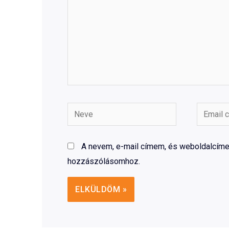
Neve
Email
címe
A nevem, e-mail címem, és weboldalcí
hozzászólásomhoz.