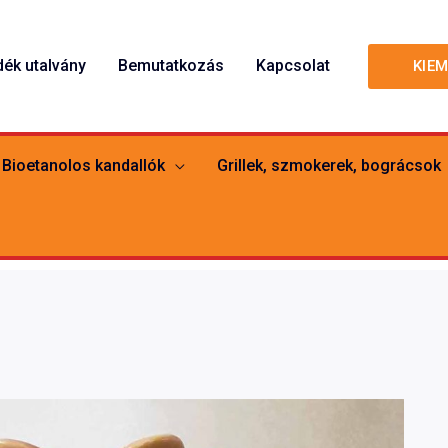
dék utalvány
Bemutatkozás
Kapcsolat
KIE
Bioetanolos kandallók
Grillek, szmokerek, bográcsok