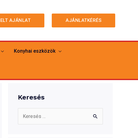
MELT AJÁNLAT
AJÁNLATKÉRÉS
Konyhai eszközök
Keresés
S
e
a