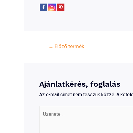
Bejegyzés
←
Előző termék
navigáció
Ajánlatkérés, foglalás
Az e-mail címet nem tesszük közzé.
A köte
Üzenete
...