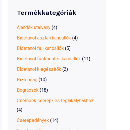
r
Termékkategóriák
c
h
Ajándék utalvány
(4)
f
Bioetanol asztali kandallók
(4)
o
Bioetanol fali kandallók
(5)
r
Bioetanol füstmentes kandallók
(11)
:
Bioetanol kiegészítők
(2)
Biztonság
(10)
Bográcsok
(18)
Csempék cserép- és téglakályhákhoz
(4)
Cserépedények
(14)