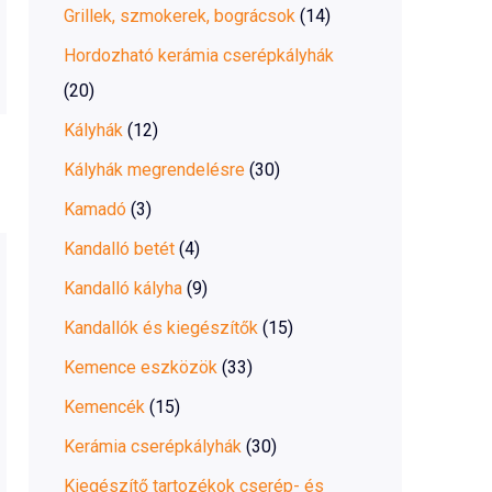
Grillek, szmokerek, bográcsok
(14)
Hordozható kerámia cserépkályhák
(20)
Kályhák
(12)
Kályhák megrendelésre
(30)
Kamadó
(3)
Kandalló betét
(4)
Kandalló kályha
(9)
Kandallók és kiegészítők
(15)
Kemence eszközök
(33)
Kemencék
(15)
Kerámia cserépkályhák
(30)
Kiegészítő tartozékok cserép- és