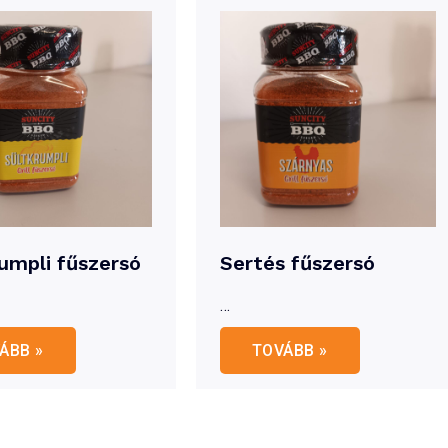
umpli fűszersó
Sertés fűszersó
…
krumpli
Sertés
ÁBB »
TOVÁBB »
zersó
fűszersó