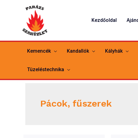
Skip
to
Kezdőoldal
Aján
content
Kemencék
Kandallók
Kályhák
Tüzeléstechnika
Pácok, fűszerek