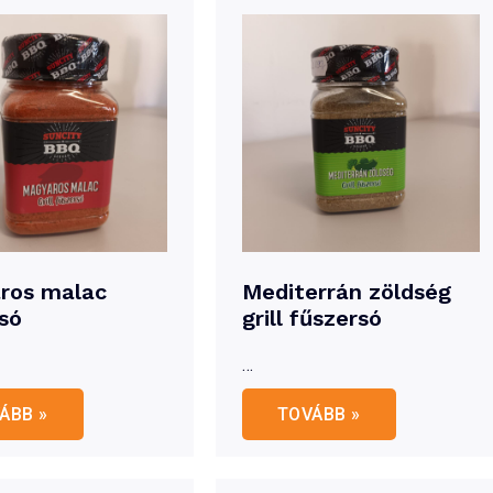
ros malac
Mediterrán zöldség
só
grill fűszersó
…
yaros
Mediterrán
ÁBB »
TOVÁBB »
ac
zöldség
zersó
grill
fűszersó