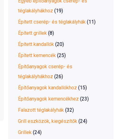
Egyéb építőanyagok cserép- és
téglakályhákhoz
(19)
Épített cserép- és téglakályhák
(11)
Épített grillek
(8)
Épített kandallók
(20)
Épített kemencék
(25)
Építőanyagok cserép- és
téglakályhákhoz
(26)
Építőanyagok kandallókhoz
(15)
Építőanyagok kemencékhez
(23)
Falazott téglakályhák
(32)
Grill eszközök, kiegészítők
(24)
Grillek
(24)