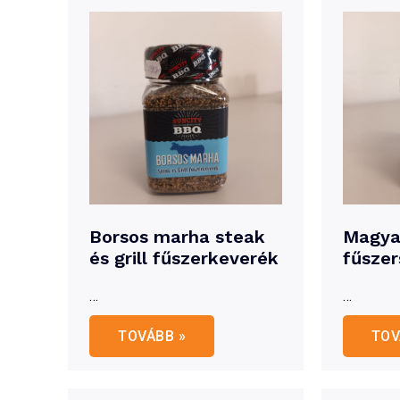
Borsos marha steak
Magya
és grill fűszerkeverék
fűszer
…
…
Borsos
Mag
TOVÁBB »
TOV
marha
mal
steak
fűs
és
grill