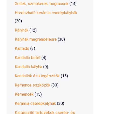
Grillek, szmokerek, bográcsok
(14)
Hordozható kerámia cserépkályhák
(20)
Kályhák
(12)
Kályhák megrendelésre
(30)
Kamadó
(3)
Kandalló betét
(4)
Kandalló kályha
(9)
Kandallók és kiegészítők
(15)
Kemence eszközök
(33)
Kemencék
(15)
Kerámia cserépkályhák
(30)
Kiegészítő tartozékok cserép- és