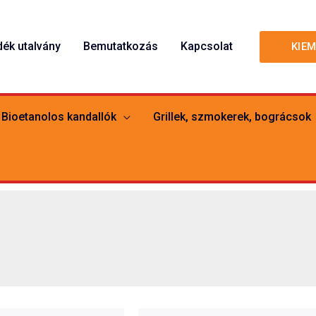
dék utalvány
Bemutatkozás
Kapcsolat
KIE
Bioetanolos kandallók
Grillek, szmokerek, bográcsok