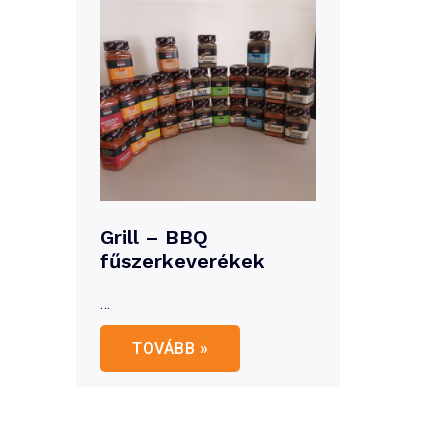
Grill – BBQ
fűszerkeverékek
…
Grill
TOVÁBB »
–
BBQ
fűszerkeverékek