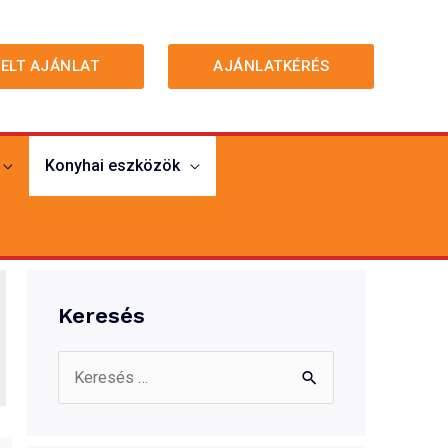
MELT AJÁNLAT
AJÁNLATKÉRÉS
Konyhai eszközök
Keresés
S
e
a