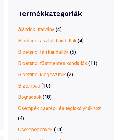
r
Termékkategóriák
c
h
Ajándék utalvány
(4)
f
Bioetanol asztali kandallók
(4)
o
Bioetanol fali kandallók
(5)
r
Bioetanol füstmentes kandallók
(11)
:
Bioetanol kiegészítők
(2)
Biztonság
(10)
Bográcsok
(18)
Csempék cserép- és téglakályhákhoz
(4)
Cserépedények
(14)