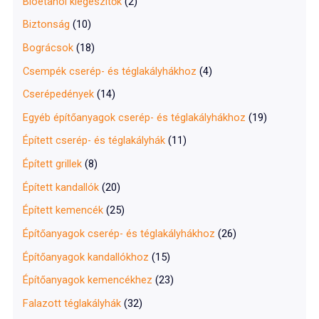
Bioetanol kiegészítők
(2)
Biztonság
(10)
Bográcsok
(18)
Csempék cserép- és téglakályhákhoz
(4)
Cserépedények
(14)
Egyéb építőanyagok cserép- és téglakályhákhoz
(19)
Épített cserép- és téglakályhák
(11)
Épített grillek
(8)
Épített kandallók
(20)
Épített kemencék
(25)
Építőanyagok cserép- és téglakályhákhoz
(26)
Építőanyagok kandallókhoz
(15)
Építőanyagok kemencékhez
(23)
Falazott téglakályhák
(32)