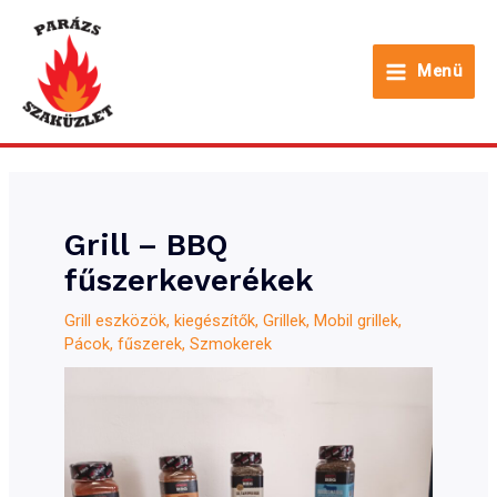
Skip
to
Menü
content
Main
Menu
Grill – BBQ
fűszerkeverékek
Grill eszközök, kiegészítők
,
Grillek
,
Mobil grillek
,
Pácok, fűszerek
,
Szmokerek