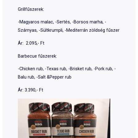
Grillfűszerek:
-Magyaros malac, -Sertés, -Borsos marha, -
Szárnyas, -Sültkrumpli, -Mediterrán zöldség fűszer
Ár: 2.095,- Ft
Barbecue fűszerek:
-Chicken rub, -Texas rub, -Brisket rub, -Pork rub, -
Balu rub, -Salt &Pepper rub
Ár: 3.390,- Ft