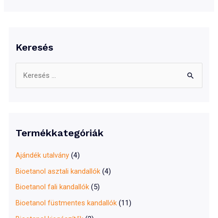
Keresés
S
e
a
r
c
Termékkategóriák
h
f
Ajándék utalvány
(4)
o
Bioetanol asztali kandallók
(4)
r
Bioetanol fali kandallók
(5)
:
Bioetanol füstmentes kandallók
(11)