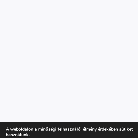
A weboldalon a minőségi felhasználói élmény érdekében sütiket
használunk.
Copyright © 2026 Parázs Szaküzlet