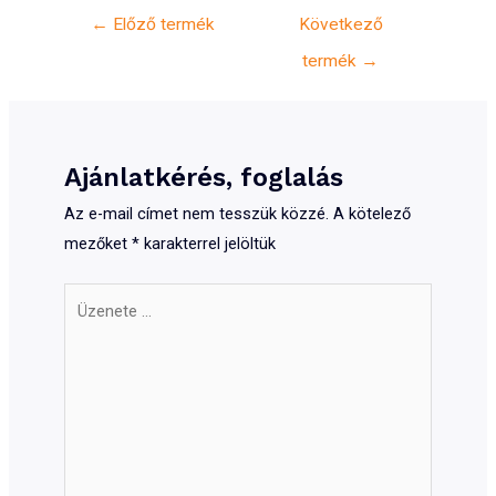
Bejegyzés
←
Előző termék
Következő
navigáció
termék
→
Ajánlatkérés, foglalás
Az e-mail címet nem tesszük közzé.
A kötelező
mezőket
*
karakterrel jelöltük
Üzenete
...