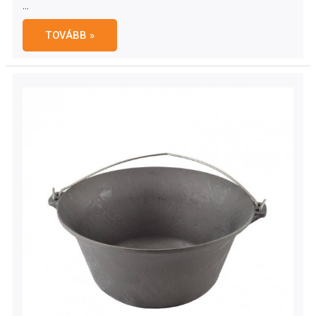
…
Bográcstartó
TOVÁBB »
állvány