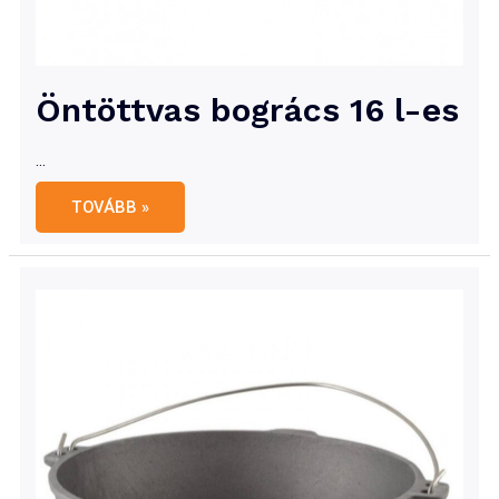
Öntöttvas bogrács 16 l-es
…
Öntöttvas
TOVÁBB »
bogrács
16
l-
es