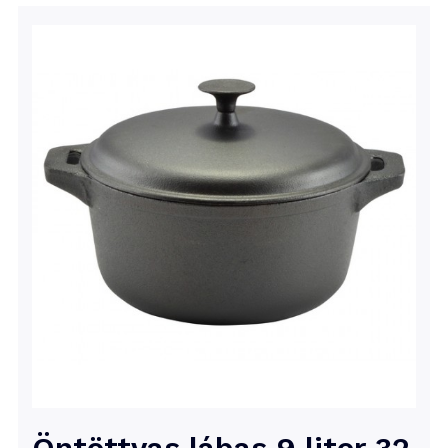
Öntöttvas lábas 9 liter 32