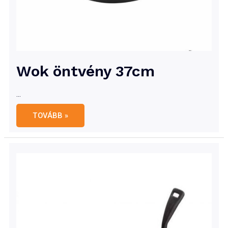
Wok öntvény 37cm
…
Wok
TOVÁBB »
öntvény
37cm