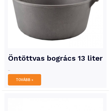
Öntöttvas bogrács 13 liter
…
Öntöttvas
TOVÁBB »
bogrács
13
liter