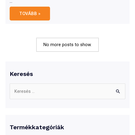
…
Öntöttvas
TOVÁBB »
kacsasütő
32
cm
No more posts to show.
Keresés
S
e
a
r
c
Termékkategóriák
h