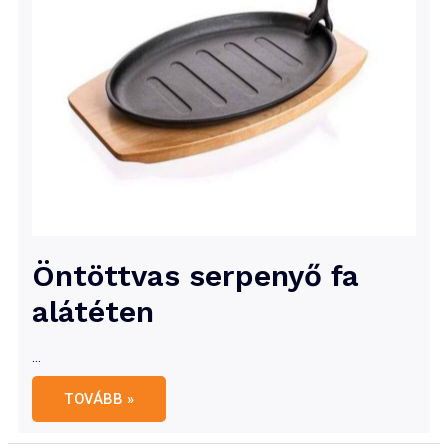
Öntöttvas serpenyő fa
alátéten
…
Öntöttvas
TOVÁBB »
serpenyő
fa
alátéten