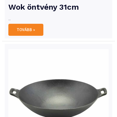
Wok öntvény 31cm
…
Wok
TOVÁBB »
öntvény
31cm