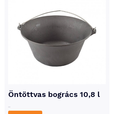
Öntöttvas bogrács 10,8 l
…