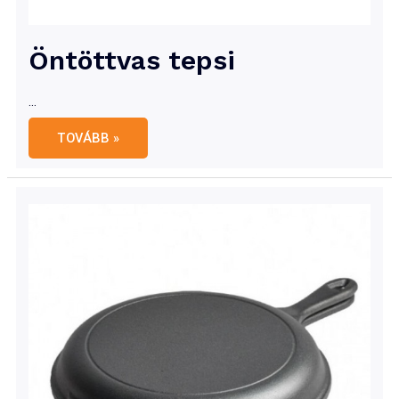
Öntöttvas tepsi
…
Öntöttvas
TOVÁBB »
tepsi