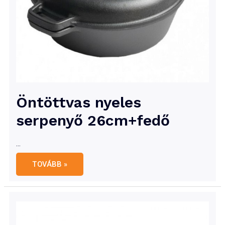
Öntöttvas nyeles
serpenyő 26cm+fedő
…
Öntöttvas
TOVÁBB »
nyeles
serpenyő
26cm+fedő