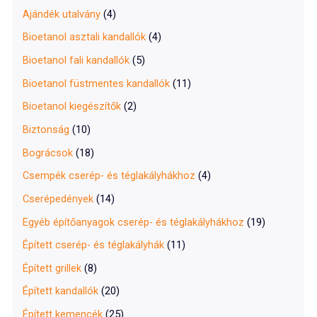
f
Ajándék utalvány
(4)
o
Bioetanol asztali kandallók
(4)
r
Bioetanol fali kandallók
(5)
:
Bioetanol füstmentes kandallók
(11)
Bioetanol kiegészítők
(2)
Biztonság
(10)
Bográcsok
(18)
Csempék cserép- és téglakályhákhoz
(4)
Cserépedények
(14)
Egyéb építőanyagok cserép- és téglakályhákhoz
(19)
Épített cserép- és téglakályhák
(11)
Épített grillek
(8)
Épített kandallók
(20)
Épített kemencék
(25)