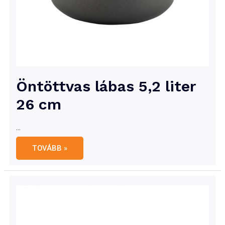
Öntöttvas lábas 5,2 liter
26 cm
…
Öntöttvas
TOVÁBB »
lábas
5,2
liter
26
cm