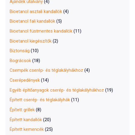
f
Ajándék utalvány
(4)
o
Bioetanol asztali kandallók
(4)
r
Bioetanol fali kandallók
(5)
:
Bioetanol füstmentes kandallók
(11)
Bioetanol kiegészítők
(2)
Biztonság
(10)
Bográcsok
(18)
Csempék cserép- és téglakályhákhoz
(4)
Cserépedények
(14)
Egyéb építőanyagok cserép- és téglakályhákhoz
(19)
Épített cserép- és téglakályhák
(11)
Épített grillek
(8)
Épített kandallók
(20)
Épített kemencék
(25)