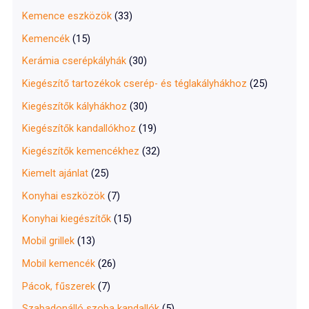
Kemence eszközök
(33)
Kemencék
(15)
Kerámia cserépkályhák
(30)
Kiegészítő tartozékok cserép- és téglakályhákhoz
(25)
Kiegészítők kályhákhoz
(30)
Kiegészítők kandallókhoz
(19)
Kiegészítők kemencékhez
(32)
Kiemelt ajánlat
(25)
Konyhai eszközök
(7)
Konyhai kiegészítők
(15)
Mobil grillek
(13)
Mobil kemencék
(26)
Pácok, fűszerek
(7)
Szabadonálló szoba kandallók
(5)