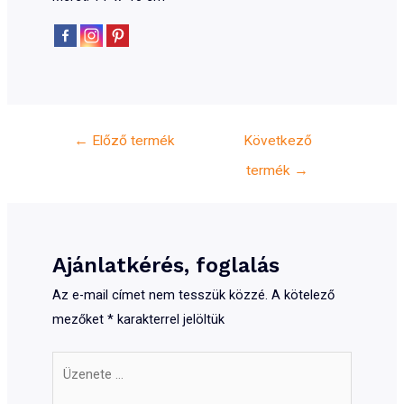
Bejegyzés
←
Előző termék
Következő
navigáció
termék
→
Ajánlatkérés, foglalás
Az e-mail címet nem tesszük közzé.
A kötelező
mezőket
*
karakterrel jelöltük
Üzenete
...