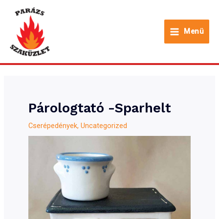
Skip
to
Menü
content
Main
Menu
Párologtató -Sparhelt
Cserépedények
,
Uncategorized