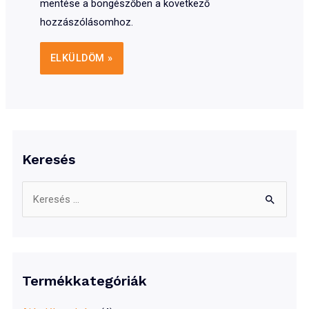
mentése a böngészőben a következő
hozzászólásomhoz.
Keresés
S
e
a
r
c
Termékkategóriák
h