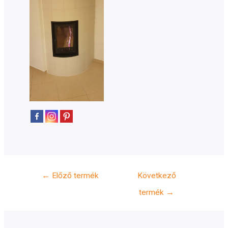
Bejegyzés
←
Előző termék
Következő
navigáció
termék
→