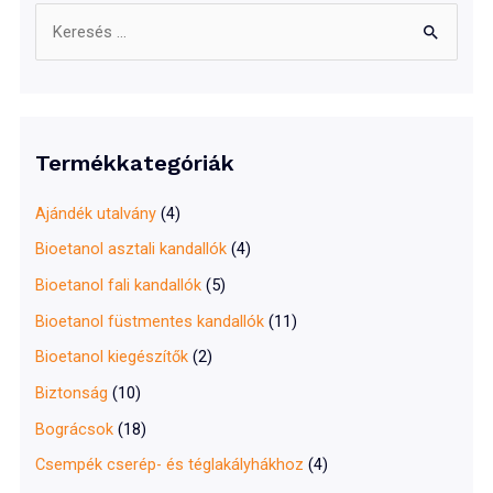
S
e
a
r
c
Termékkategóriák
h
f
Ajándék utalvány
(4)
o
Bioetanol asztali kandallók
(4)
r
Bioetanol fali kandallók
(5)
:
Bioetanol füstmentes kandallók
(11)
Bioetanol kiegészítők
(2)
Biztonság
(10)
Bográcsok
(18)
Csempék cserép- és téglakályhákhoz
(4)