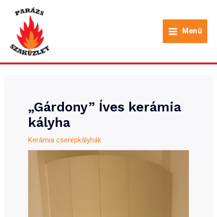
Skip
to
Menü
content
Main
Menu
„Gárdony” Íves kerámia
kályha
Kerámia cserépkályhák