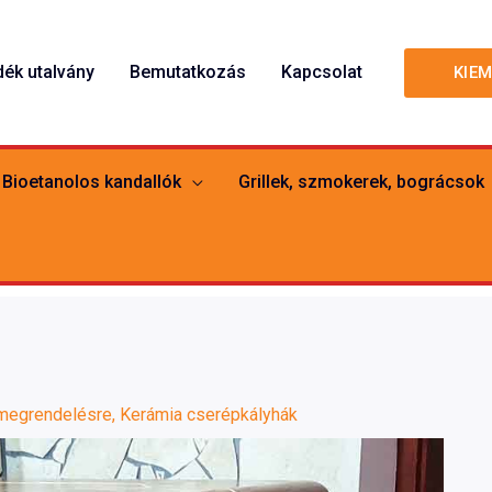
dék utalvány
Bemutatkozás
Kapcsolat
KIE
Bioetanolos kandallók
Grillek, szmokerek, bográcsok
megrendelésre
,
Kerámia cserépkályhák