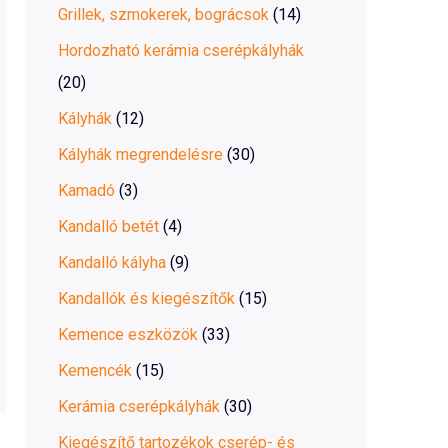
Grillek, szmokerek, bográcsok
(14)
Hordozható kerámia cserépkályhák
(20)
Kályhák
(12)
Kályhák megrendelésre
(30)
Kamadó
(3)
Kandalló betét
(4)
Kandalló kályha
(9)
Kandallók és kiegészítők
(15)
Kemence eszközök
(33)
Kemencék
(15)
Kerámia cserépkályhák
(30)
Kiegészítő tartozékok cserép- és