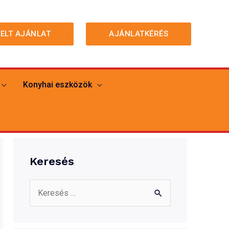
MELT AJÁNLAT
AJÁNLATKÉRÉS
Konyhai eszközök
Keresés
S
e
a