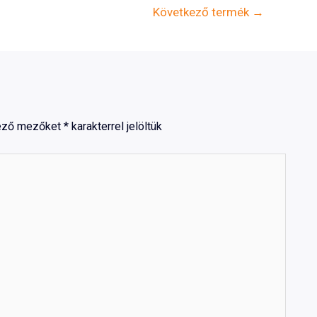
Következő termék
→
lező mezőket
*
karakterrel jelöltük