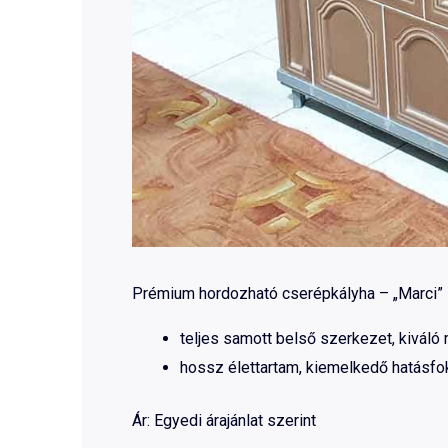
Prémium hordozható cserépkályha – „Marci”
teljes samott belső szerkezet, kiváló
hossz élettartam, kiemelkedő hatásfok
Ár: Egyedi árajánlat szerint