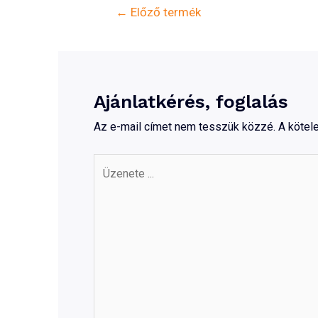
Bejegyzés
←
Előző termék
navigáció
Ajánlatkérés, foglalás
Az e-mail címet nem tesszük közzé.
A köte
Üzenete
...