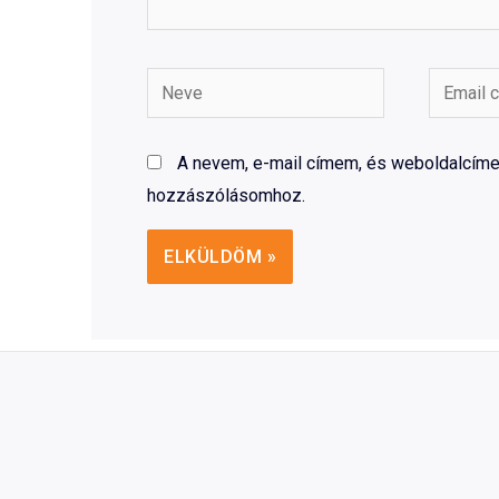
Neve
Email
címe
A nevem, e-mail címem, és weboldalcí
hozzászólásomhoz.