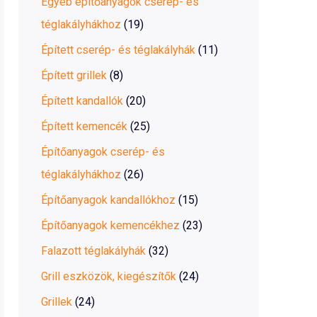
Egyéb építőanyagok cserép- és
téglakályhákhoz
(19)
Épített cserép- és téglakályhák
(11)
Épített grillek
(8)
Épített kandallók
(20)
Épített kemencék
(25)
Építőanyagok cserép- és
téglakályhákhoz
(26)
Építőanyagok kandallókhoz
(15)
Építőanyagok kemencékhez
(23)
Falazott téglakályhák
(32)
Grill eszközök, kiegészítők
(24)
Grillek
(24)