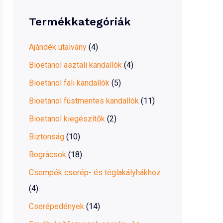
r
Termékkategóriák
c
h
Ajándék utalvány
(4)
f
Bioetanol asztali kandallók
(4)
o
Bioetanol fali kandallók
(5)
r
Bioetanol füstmentes kandallók
(11)
:
Bioetanol kiegészítők
(2)
Biztonság
(10)
Bográcsok
(18)
Csempék cserép- és téglakályhákhoz
(4)
Cserépedények
(14)