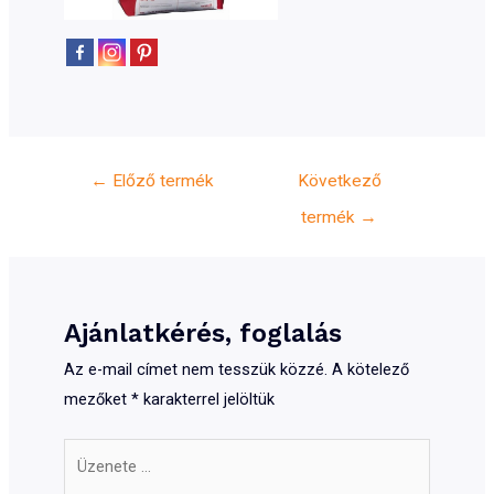
Bejegyzés
←
Előző termék
Következő
navigáció
termék
→
Ajánlatkérés, foglalás
Az e-mail címet nem tesszük közzé.
A kötelező
mezőket
*
karakterrel jelöltük
Üzenete
...