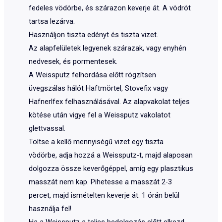
fedeles vödörbe, és szárazon keverje át. A vödröt
tartsa lezárva.
Használjon tiszta edényt és tiszta vizet.
Az alapfelületek legyenek szárazak, vagy enyhén
nedvesek, és pormentesek.
A Weissputz felhordása előtt rögzítsen
üvegszálas hálót Haftmörtel, Stovefix vagy
Hafnerlfex felhasználásával. Az alapvakolat teljes
kötése után vigye fel a Weissputz vakolatot
glettvassal.
Töltse a kellő mennyiségű vizet egy tiszta
vödörbe, adja hozzá a Weissputz-t, majd alaposan
dolgozza össze keverőgéppel, amíg egy plasztikus
masszát nem kap. Pihetesse a masszát 2-3
percet, majd ismételten keverje át. 1 órán belül
használja fel!
Ha a Weissputz a teljes bedolgozás előtt elkezd