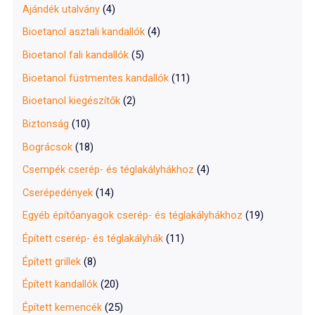
f
Ajándék utalvány
(4)
o
Bioetanol asztali kandallók
(4)
r
Bioetanol fali kandallók
(5)
:
Bioetanol füstmentes kandallók
(11)
Bioetanol kiegészítők
(2)
Biztonság
(10)
Bográcsok
(18)
Csempék cserép- és téglakályhákhoz
(4)
Cserépedények
(14)
Egyéb építőanyagok cserép- és téglakályhákhoz
(19)
Épített cserép- és téglakályhák
(11)
Épített grillek
(8)
Épített kandallók
(20)
Épített kemencék
(25)