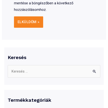
mentése a böngészőben a következő
hozzászólásomhoz.
Keresés
S
e
a
r
c
Termékkategóriák
h