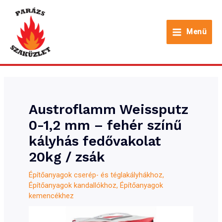
Skip
to
Menü
content
Main
Menu
Austroflamm Weissputz
0-1,2 mm – fehér színű
kályhás fedővakolat
20kg / zsák
Építőanyagok cserép- és téglakályhákhoz
,
Építőanyagok kandallókhoz
,
Építőanyagok
kemencékhez