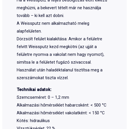
meghúzni, a bekevert tételt már ne használja
tovább – ki kell azt dobni.
A Weissputz nem alkalmazható meleg
alapfelületen.
Dörzsölt felület kialakítása: Amikor a felületre
felvitt Weissputz kezd megkötni (az ujját a
felületre nyomva a vakolat nem hagy nyomot),
simítsa le a felületet fugázó szivaccsal.
Használat után haladéktalanul tisztítsa meg a
szerszámokat tiszta vízzel.
Technikai adatok:
Szemcseméret: 0 – 1,2 mm
Alkalmazási hőmérséklet habarcsként: < 500 °C
Alkalmazási hőmérséklet vakolatként: < 150 °C
Kötés: hidraulikus
Vízsztükséglet: 22 %