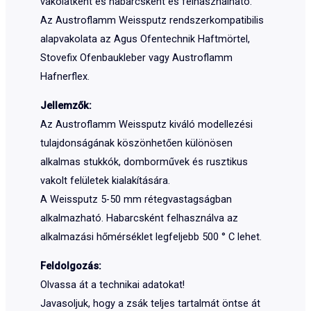
vakolatként és habarcsként és felhasználható.
Az Austroflamm Weissputz rendszerkompatibilis
alapvakolata az Agus Ofentechnik Haftmörtel,
Stovefix Ofenbaukleber vagy Austroflamm
Hafnerflex.
Jellemz
ő
k:
Az Austroflamm Weissputz kiváló modellezési
tulajdonságának köszönhetően különösen
alkalmas stukkók, domborművek és rusztikus
vakolt felületek kialakítására.
A Weissputz 5-50 mm rétegvastagságban
alkalmazható. Habarcsként felhasználva az
alkalmazási hőmérséklet legfeljebb 500 ° C lehet.
Feldolgozás:
Olvassa át a technikai adatokat!
Javasoljuk, hogy a zsák teljes tartalmát öntse át