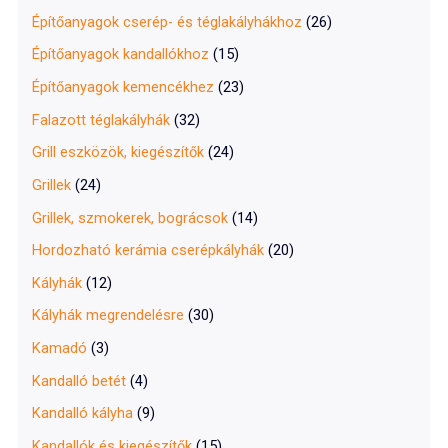
Építőanyagok cserép- és téglakályhákhoz
(26)
Építőanyagok kandallókhoz
(15)
Építőanyagok kemencékhez
(23)
Falazott téglakályhák
(32)
Grill eszközök, kiegészítők
(24)
Grillek
(24)
Grillek, szmokerek, bográcsok
(14)
Hordozható kerámia cserépkályhák
(20)
Kályhák
(12)
Kályhák megrendelésre
(30)
Kamadó
(3)
Kandalló betét
(4)
Kandalló kályha
(9)
Kandallók és kiegészítők
(15)