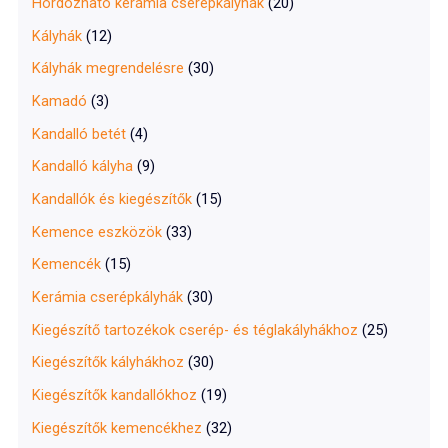
Hordozható kerámia cserépkályhák
(20)
Kályhák
(12)
Kályhák megrendelésre
(30)
Kamadó
(3)
Kandalló betét
(4)
Kandalló kályha
(9)
Kandallók és kiegészítők
(15)
Kemence eszközök
(33)
Kemencék
(15)
Kerámia cserépkályhák
(30)
Kiegészítő tartozékok cserép- és téglakályhákhoz
(25)
Kiegészítők kályhákhoz
(30)
Kiegészítők kandallókhoz
(19)
Kiegészítők kemencékhez
(32)