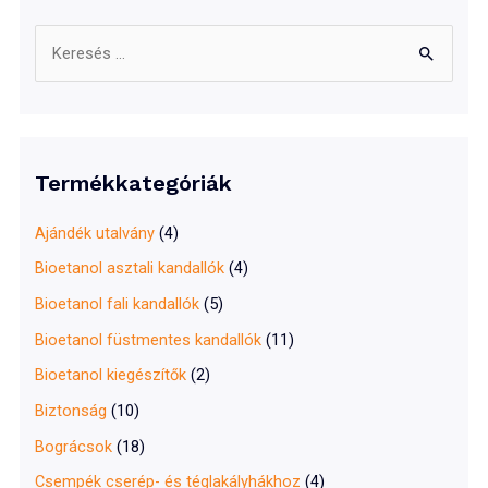
S
e
a
r
c
Termékkategóriák
h
f
Ajándék utalvány
(4)
o
Bioetanol asztali kandallók
(4)
r
Bioetanol fali kandallók
(5)
:
Bioetanol füstmentes kandallók
(11)
Bioetanol kiegészítők
(2)
Biztonság
(10)
Bográcsok
(18)
Csempék cserép- és téglakályhákhoz
(4)