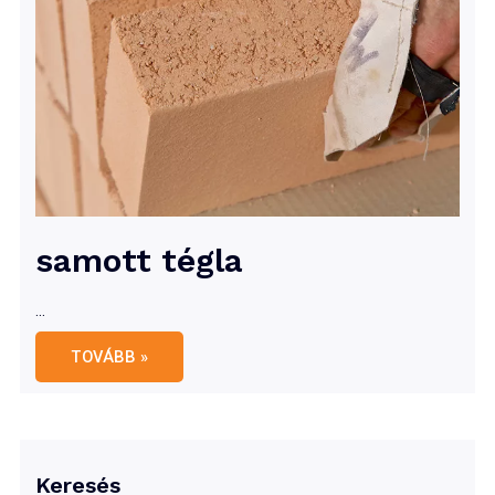
samott tégla
…
samott
TOVÁBB »
tégla
Keresés