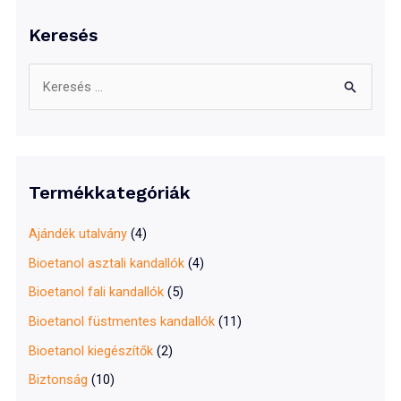
Keresés
S
e
a
r
c
Termékkategóriák
h
f
Ajándék utalvány
(4)
o
Bioetanol asztali kandallók
(4)
r
Bioetanol fali kandallók
(5)
:
Bioetanol füstmentes kandallók
(11)
Bioetanol kiegészítők
(2)
Biztonság
(10)