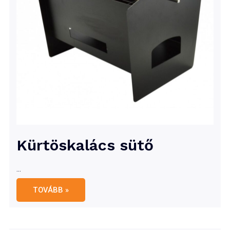
Kürtöskalács sütő
…
Kürtöskalács
TOVÁBB »
sütő