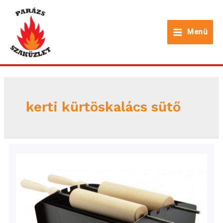
Skip
to
Menü
content
Main
Menu
kerti kürtöskalács sütő