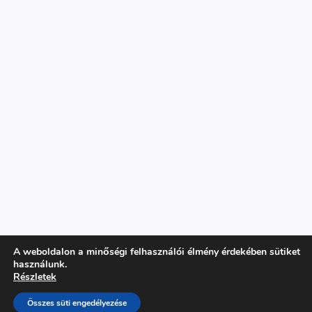
A weboldalon a minőségi felhasználói élmény érdekében sütiket
használunk.
Copyright © 2026 Parázs Szaküzlet
Részletek
WordPress weboldal készítés: Sikerösvény
Összes süti engedélyezése