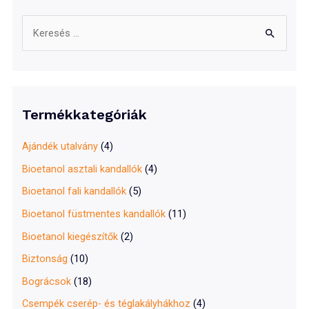
S
e
a
r
c
Termékkategóriák
h
f
Ajándék utalvány
(4)
o
Bioetanol asztali kandallók
(4)
r
Bioetanol fali kandallók
(5)
:
Bioetanol füstmentes kandallók
(11)
Bioetanol kiegészítők
(2)
Biztonság
(10)
Bográcsok
(18)
Csempék cserép- és téglakályhákhoz
(4)