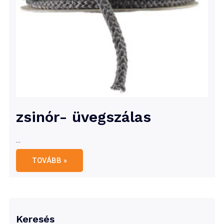
zsinór- üvegszálas
…
zsinór-
TOVÁBB »
üvegszálas
Keresés