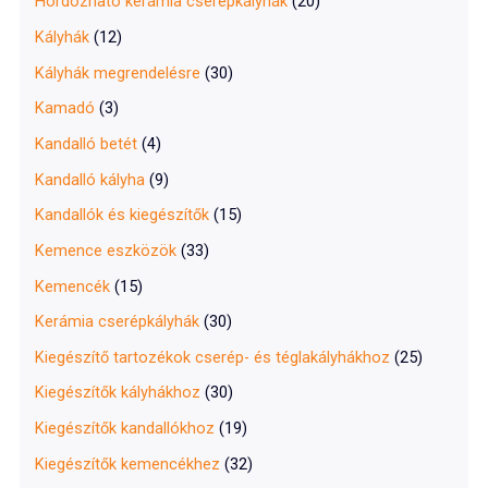
Hordozható kerámia cserépkályhák
(20)
Kályhák
(12)
Kályhák megrendelésre
(30)
Kamadó
(3)
Kandalló betét
(4)
Kandalló kályha
(9)
Kandallók és kiegészítők
(15)
Kemence eszközök
(33)
Kemencék
(15)
Kerámia cserépkályhák
(30)
Kiegészítő tartozékok cserép- és téglakályhákhoz
(25)
Kiegészítők kályhákhoz
(30)
Kiegészítők kandallókhoz
(19)
Kiegészítők kemencékhez
(32)