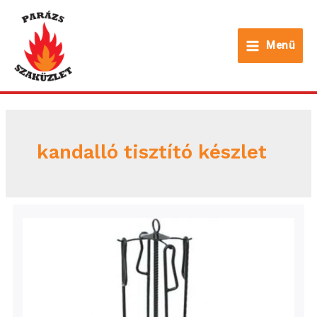
Skip
to
Menü
content
Main
Menu
kandalló tisztító készlet