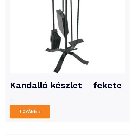
Kandalló készlet – fekete
…
Kandalló
TOVÁBB »
készlet
–
fekete