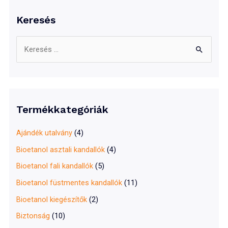
Keresés
S
e
a
r
c
Termékkategóriák
h
f
Ajándék utalvány
(4)
o
Bioetanol asztali kandallók
(4)
r
Bioetanol fali kandallók
(5)
:
Bioetanol füstmentes kandallók
(11)
Bioetanol kiegészítők
(2)
Biztonság
(10)