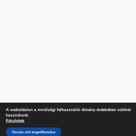
A weboldalon a minőségi felhasználói élmény érdekében sütiket
használunk.
Copyright © 2026 Parázs Szaküzlet
Részletek
WordPress weboldal készítés: Sikerösvény
Összes süti engedélyezése