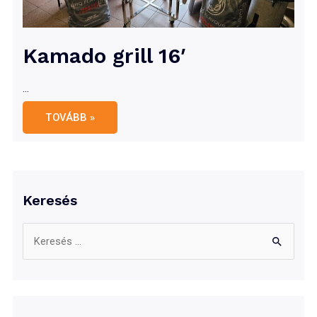
Kamado grill 16′
…
Kamado
TOVÁBB »
grill
16′
Keresés
S
e
a
r
c