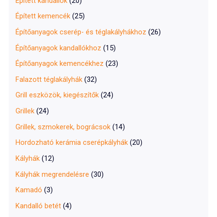
Épített kandallók
(20)
Épített kemencék
(25)
Építőanyagok cserép- és téglakályhákhoz
(26)
Építőanyagok kandallókhoz
(15)
Építőanyagok kemencékhez
(23)
Falazott téglakályhák
(32)
Grill eszközök, kiegészítők
(24)
Grillek
(24)
Grillek, szmokerek, bográcsok
(14)
Hordozható kerámia cserépkályhák
(20)
Kályhák
(12)
Kályhák megrendelésre
(30)
Kamadó
(3)
Kandalló betét
(4)