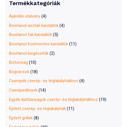
Termékkategóriák
h
f
Ajándék utalvány
(4)
o
Bioetanol asztali kandallók
(4)
r
Bioetanol fali kandallók
(5)
:
Bioetanol füstmentes kandallók
(11)
Bioetanol kiegészítők
(2)
Biztonság
(10)
Bográcsok
(18)
Csempék cserép- és téglakályhákhoz
(4)
Cserépedények
(14)
Egyéb építőanyagok cserép- és téglakályhákhoz
(19)
Épített cserép- és téglakályhák
(11)
Épített grillek
(8)