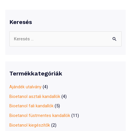
600°C
Keresés
S
e
a
r
c
Termékkategóriák
h
f
Ajándék utalvány
(4)
o
Bioetanol asztali kandallók
(4)
r
Bioetanol fali kandallók
(5)
:
Bioetanol füstmentes kandallók
(11)
Bioetanol kiegészítők
(2)