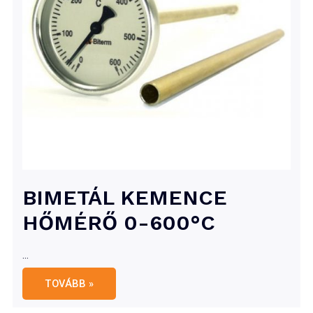
BIMETÁL KEMENCE
HŐMÉRŐ 0-600°C
…
BIMETÁL
TOVÁBB »
KEMENCE
HŐMÉRŐ
0-