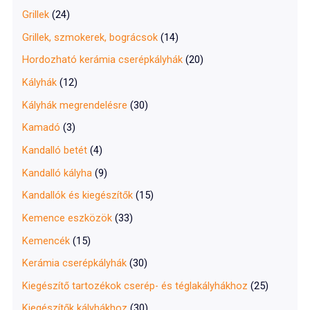
Grillek
(24)
Grillek, szmokerek, bográcsok
(14)
Hordozható kerámia cserépkályhák
(20)
Kályhák
(12)
Kályhák megrendelésre
(30)
Kamadó
(3)
Kandalló betét
(4)
Kandalló kályha
(9)
Kandallók és kiegészítők
(15)
Kemence eszközök
(33)
Kemencék
(15)
Kerámia cserépkályhák
(30)
Kiegészítő tartozékok cserép- és téglakályhákhoz
(25)
Kiegészítők kályhákhoz
(30)