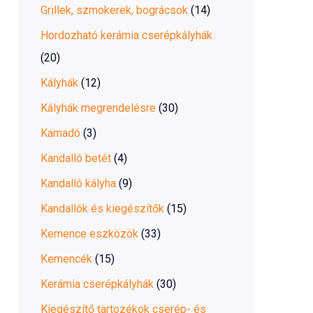
Grillek, szmokerek, bográcsok
(14)
Hordozható kerámia cserépkályhák
(20)
Kályhák
(12)
Kályhák megrendelésre
(30)
Kamadó
(3)
Kandalló betét
(4)
Kandalló kályha
(9)
Kandallók és kiegészítők
(15)
Kemence eszközök
(33)
Kemencék
(15)
Kerámia cserépkályhák
(30)
Kiegészítő tartozékok cserép- és