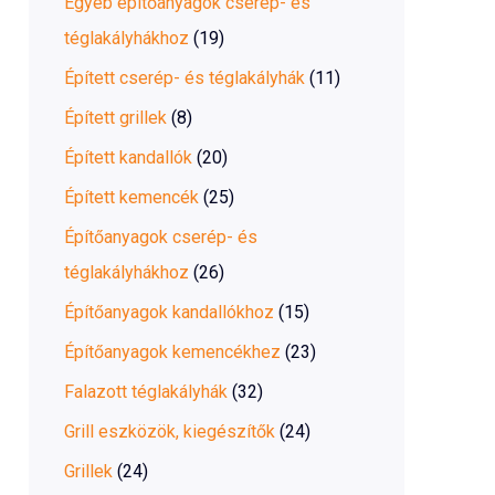
Egyéb építőanyagok cserép- és
téglakályhákhoz
(19)
Épített cserép- és téglakályhák
(11)
Épített grillek
(8)
Épített kandallók
(20)
Épített kemencék
(25)
Építőanyagok cserép- és
téglakályhákhoz
(26)
Építőanyagok kandallókhoz
(15)
Építőanyagok kemencékhez
(23)
Falazott téglakályhák
(32)
Grill eszközök, kiegészítők
(24)
Grillek
(24)