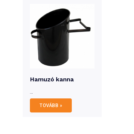
Hamuzó kanna
…
Hamuzó
TOVÁBB »
kanna