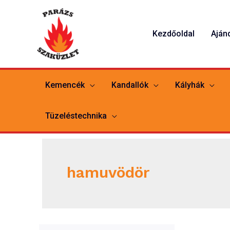
Skip
to
Kezdőoldal
Aján
content
Kemencék
Kandallók
Kályhák
Tüzeléstechnika
hamuvödör