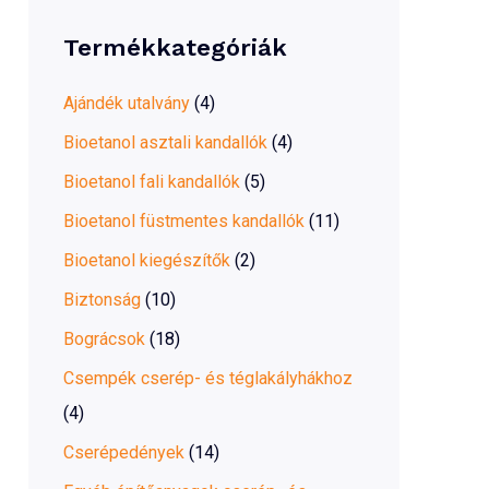
r
Termékkategóriák
c
h
Ajándék utalvány
(4)
f
Bioetanol asztali kandallók
(4)
o
Bioetanol fali kandallók
(5)
r
Bioetanol füstmentes kandallók
(11)
:
Bioetanol kiegészítők
(2)
Biztonság
(10)
Bográcsok
(18)
Csempék cserép- és téglakályhákhoz
(4)
Cserépedények
(14)