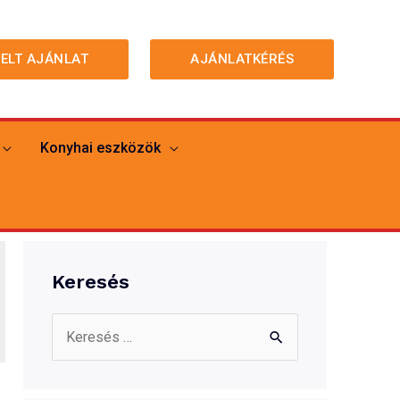
MELT AJÁNLAT
AJÁNLATKÉRÉS
Konyhai eszközök
Keresés
S
e
a