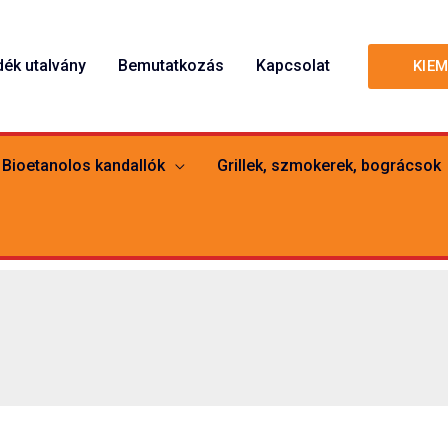
dék utalvány
Bemutatkozás
Kapcsolat
KIE
Bioetanolos kandallók
Grillek, szmokerek, bográcsok