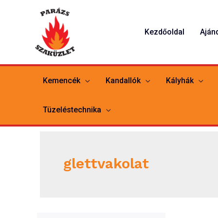
Skip
to
Kezdőoldal
Aján
content
Kemencék
Kandallók
Kályhák
Tüzeléstechnika
glettvakolat