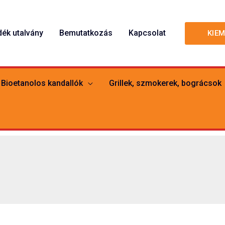
dék utalvány
Bemutatkozás
Kapcsolat
KIE
Bioetanolos kandallók
Grillek, szmokerek, bográcsok