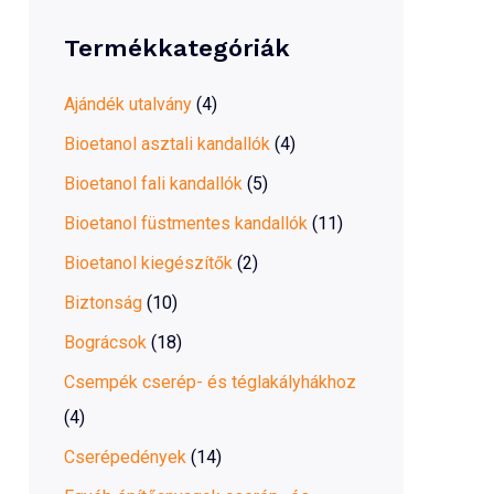
r
Termékkategóriák
c
h
Ajándék utalvány
(4)
f
Bioetanol asztali kandallók
(4)
o
Bioetanol fali kandallók
(5)
r
Bioetanol füstmentes kandallók
(11)
:
Bioetanol kiegészítők
(2)
Biztonság
(10)
Bográcsok
(18)
Csempék cserép- és téglakályhákhoz
(4)
Cserépedények
(14)