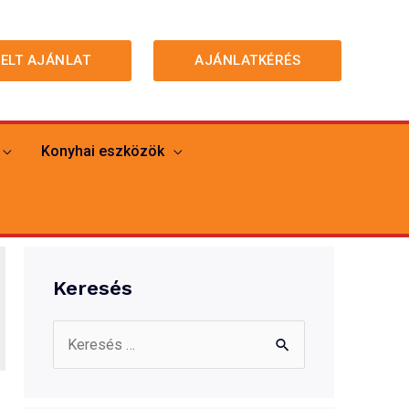
MELT AJÁNLAT
AJÁNLATKÉRÉS
Konyhai eszközök
Keresés
S
e
a