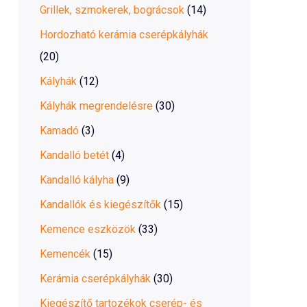
Grillek, szmokerek, bográcsok
(14)
Hordozható kerámia cserépkályhák
(20)
Kályhák
(12)
Kályhák megrendelésre
(30)
Kamadó
(3)
Kandalló betét
(4)
Kandalló kályha
(9)
Kandallók és kiegészítők
(15)
Kemence eszközök
(33)
Kemencék
(15)
Kerámia cserépkályhák
(30)
Kiegészítő tartozékok cserép- és