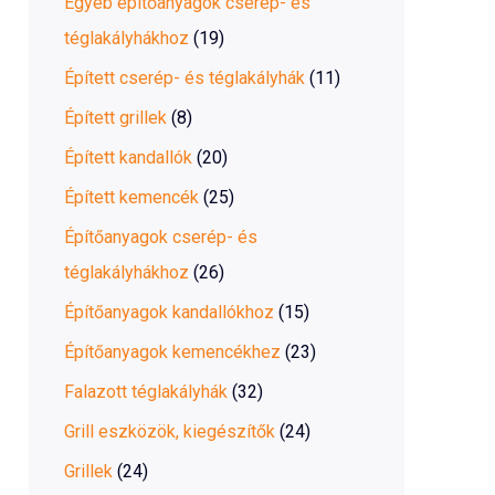
Egyéb építőanyagok cserép- és
téglakályhákhoz
(19)
Épített cserép- és téglakályhák
(11)
Épített grillek
(8)
Épített kandallók
(20)
Épített kemencék
(25)
Építőanyagok cserép- és
téglakályhákhoz
(26)
Építőanyagok kandallókhoz
(15)
Építőanyagok kemencékhez
(23)
Falazott téglakályhák
(32)
Grill eszközök, kiegészítők
(24)
Grillek
(24)