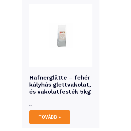
Hafnerglätte – fehér
kályhás glettvakolat,
és vakolatfesték 5kg
…
Hafnerglätte
TOVÁBB »
–
fehér
kályhás