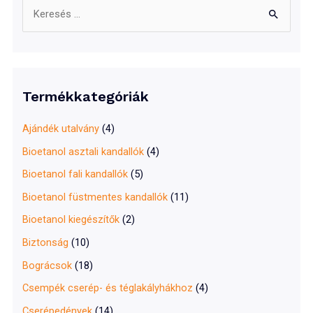
S
e
a
r
c
Termékkategóriák
h
f
Ajándék utalvány
(4)
o
Bioetanol asztali kandallók
(4)
r
Bioetanol fali kandallók
(5)
:
Bioetanol füstmentes kandallók
(11)
Bioetanol kiegészítők
(2)
Biztonság
(10)
Bográcsok
(18)
Csempék cserép- és téglakályhákhoz
(4)
Cserépedények
(14)