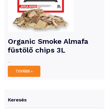
Organic Smoke Almafa
füstölő chips 3L
…
Organic
TOVÁBB »
Smoke
Almafa
füstölő
chips
3L
Keresés