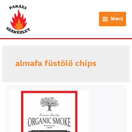
Skip
to
Menü
content
Main
Menu
almafa füstölő chips